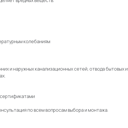
деляет вредных веществ.
пературным колебаниям
них и наружных канализационных сетей, отвода бытовых 
ах.
е сертификатами
онсультация по всем вопросам выбора и монтажа.