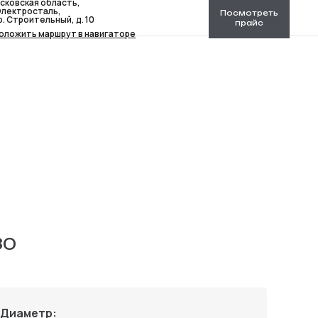
сковская область,
 Электросталь,
Посмотреть
р. Строительный, д. 10
прайс
оложить маршрут в навигаторе
30
Диаметр: