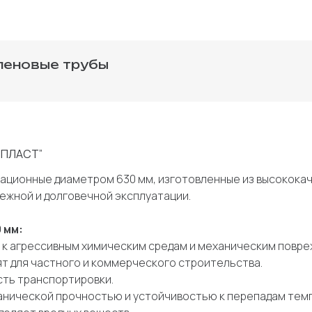
леновые трубы
К ПЛАСТ”
зационные диаметром 630 мм, изготовленные из высокок
ежной и долговечной эксплуатации.
 мм:
ы к агрессивным химическим средам и механическим повре
т для частного и коммерческого строительства.
сть транспортировки.
анической прочностью и устойчивостью к перепадам тем