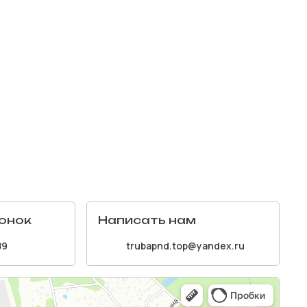
онок
Написать нам
89
trubapnd.top@yandex.ru