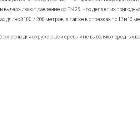
ы выдерживают давление до PN 25, что делает их пригодны
ах длиной 100 и 200 метров, а также в отрезках по 12 и 13 
зопасны для окружающей среды и не выделяют вредных в