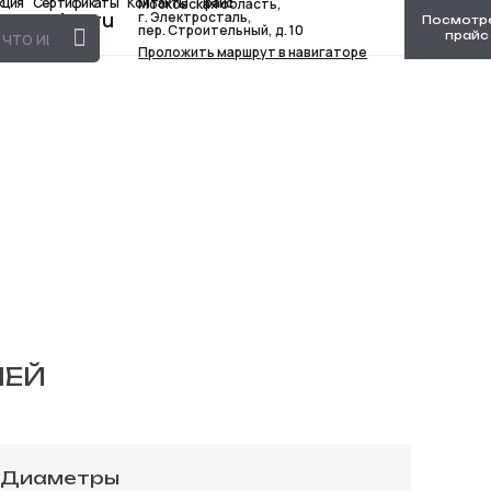
кция
Сертификаты
Контакты
Прайс
Московская область,
p@yandex.ru
г. Электросталь,
Посмотр
пер. Строительный, д. 10
прайс
Проложить маршрут в навигаторе
ЛЕЙ
Диаметры