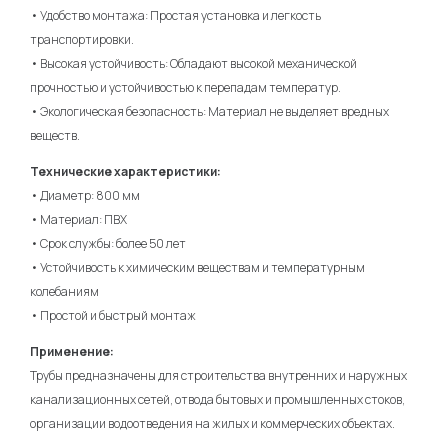
• Удобство монтажа: Простая установка и легкость
транспортировки.
• Высокая устойчивость: Обладают высокой механической
прочностью и устойчивостью к перепадам температур.
• Экологическая безопасность: Материал не выделяет вредных
веществ.
Технические характеристики:
• Диаметр: 800 мм
• Материал: ПВХ
• Срок службы: более 50 лет
• Устойчивость к химическим веществам и температурным
колебаниям
• Простой и быстрый монтаж
Применение:
Трубы предназначены для строительства внутренних и наружных
канализационных сетей, отвода бытовых и промышленных стоков,
организации водоотведения на жилых и коммерческих объектах.