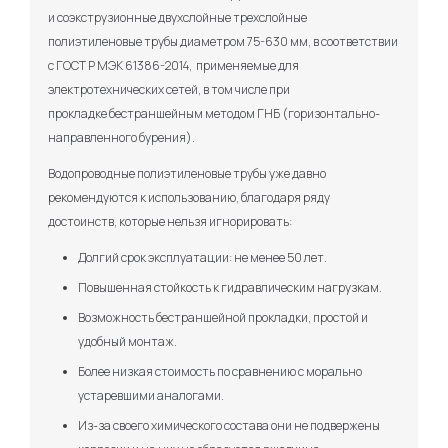
и соэкструзионные двухслойные трехслойные
полиэтиленовые трубы диаметром 75-630 мм, в соответствии
с ГОСТ Р МЭК 61386-2014, применяемые для
электротехнических сетей, в том числе при
прокладке бестраншейным методом ГНБ (горизонтально-
направленного бурения).
Водопроводные полиэтиленовые трубы уже давно
рекомендуются к использованию, благодаря ряду
достоинств, которые нельзя игнорировать:
Долгий срок эксплуатации: не менее 50 лет.
Повышенная стойкость к гидравлическим нагрузкам.
Возможность бестраншейной прокладки, простой и
удобный монтаж.
Более низкая стоимость по сравнению с морально
устаревшими аналогами.
Из-за своего химического состава они не подвержены