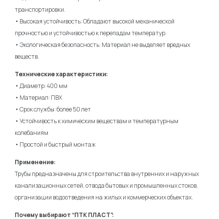
транспортировки.
• Высокая устойчивость: Обладают высокой механической
прочностью и устойчивостью к перепадам температур.
• Экологическая безопасность: Материал не выделяет вредных
веществ.
Технические характеристики:
• Диаметр: 400 мм
• Материал: ПВХ
• Срок службы: более 50 лет
• Устойчивость к химическим веществам и температурным
колебаниям
• Простой и быстрый монтаж
Применение:
Трубы предназначены для строительства внутренних и наружных
канализационных сетей, отвода бытовых и промышленных стоков,
организации водоотведения на жилых и коммерческих объектах.
Почему выбирают “ПТК ПЛАСТ”: