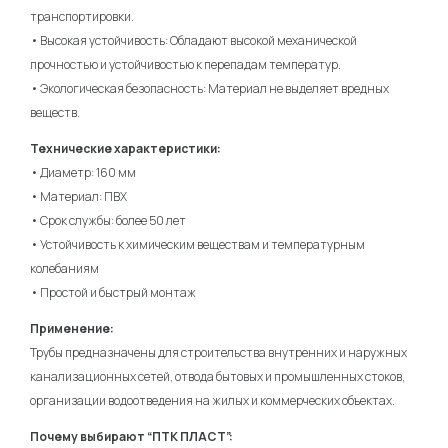
транспортировки.
• Высокая устойчивость: Обладают высокой механической
прочностью и устойчивостью к перепадам температур.
• Экологическая безопасность: Материал не выделяет вредных
веществ.
Технические характеристики:
• Диаметр: 160 мм
• Материал: ПВХ
• Срок службы: более 50 лет
• Устойчивость к химическим веществам и температурным
колебаниям
• Простой и быстрый монтаж
Применение:
Трубы предназначены для строительства внутренних и наружных
канализационных сетей, отвода бытовых и промышленных стоков,
организации водоотведения на жилых и коммерческих объектах.
Почему выбирают “ПТК ПЛАСТ”: