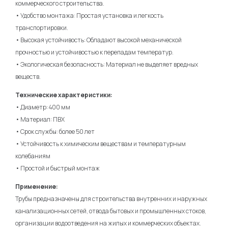
коммерческого строительства.
• Удобство монтажа: Простая установка и легкость
транспортировки.
• Высокая устойчивость: Обладают высокой механической
прочностью и устойчивостью к перепадам температур.
• Экологическая безопасность: Материал не выделяет вредных
веществ.
Технические характеристики:
• Диаметр: 400 мм
• Материал: ПВХ
• Срок службы: более 50 лет
• Устойчивость к химическим веществам и температурным
колебаниям
• Простой и быстрый монтаж
Применение:
Трубы предназначены для строительства внутренних и наружных
канализационных сетей, отвода бытовых и промышленных стоков,
организации водоотведения на жилых и коммерческих объектах.