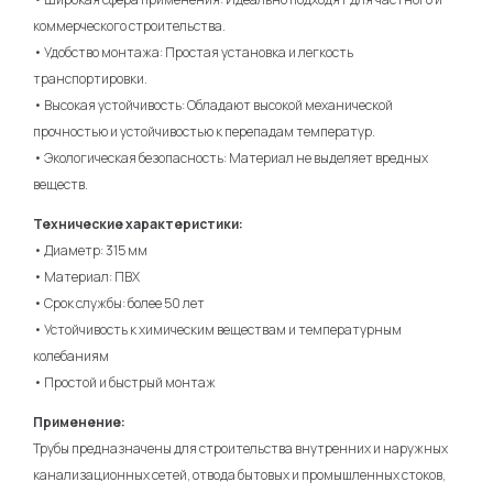
коммерческого строительства.
• Удобство монтажа: Простая установка и легкость
транспортировки.
• Высокая устойчивость: Обладают высокой механической
прочностью и устойчивостью к перепадам температур.
• Экологическая безопасность: Материал не выделяет вредных
веществ.
Технические характеристики:
• Диаметр: 315 мм
• Материал: ПВХ
• Срок службы: более 50 лет
• Устойчивость к химическим веществам и температурным
колебаниям
• Простой и быстрый монтаж
Применение:
Трубы предназначены для строительства внутренних и наружных
канализационных сетей, отвода бытовых и промышленных стоков,